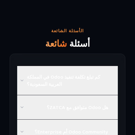
الأسئلة الشائعة
أسئلة
شائعة
كم تبلغ تكلفة تنفيذ Odoo في المملكة
العربية السعودية؟
هل Odoo متوافق مع ZATCA؟
Odoo Community أم Enterprise؟