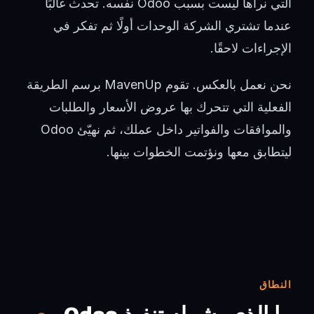
التي نراها ليست بسبب Odoo نفسه. تحدث غالبًا
عندما تشتري الشركة الوحدات أولًا ثم تفكر في
الإجراءات لاحقًا.
نحن نعمل بالعكس. تقوم MavenUp برسم الطريقة
الفعلية التي تتحرك بها عروض الأسعار والطلبات
والموافقات والفواتير داخل عملك، ثم نهيّئ Odoo
ليتطابق معها ونؤتمت الخطوات بينها.
النطاق
ما الذي يشمله تنفيذ Odoo
مع